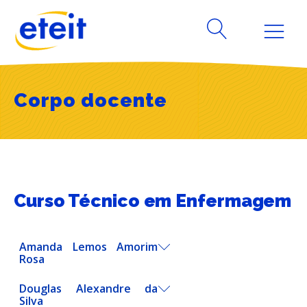
Corpo docente
Curso Técnico em Enfermagem
Amanda Lemos Amorim
Rosa
Bacharel em Enfermagem e
Douglas Alexandre da
pós-graduada em Docência no
Silva