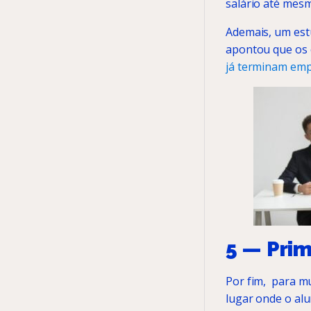
salário até mesm
Ademais, um estu
apontou que os 
já terminam em
5 — Prim
Por fim, para mu
lugar onde o al