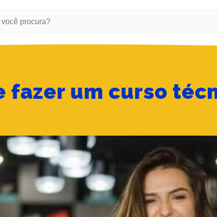
r
e fazer um curso téc