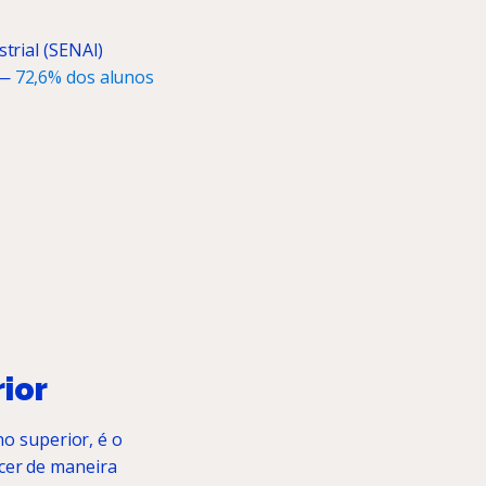
trial (SENAI)
 —
72,6% dos alunos
ior
no superior, é o
cer de maneira