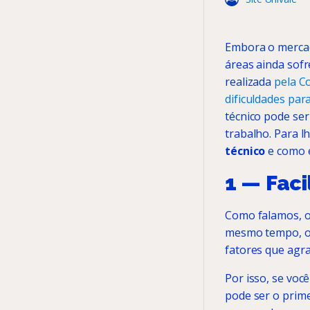
Embora o mercado
áreas ainda sof
realizada
pela C
dificuldades par
técnico pode se
trabalho. Para 
técnico
e como e
1 — Faci
Como falamos, o 
mesmo tempo, o 
fatores que agra
Por isso, se voc
pode ser o prime