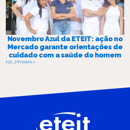
Novembro Azul da ETEIT: ação no
Mercado garante orientações de
cuidado com a saúde do homem
1
2
3
…
21
Próximo »