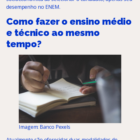
desempenho no ENEM.
Como fazer o ensino médio
e técnico ao mesmo
tempo?
Imagem: Banco Pexels
Atualmente são oferecidas duas modalidades de