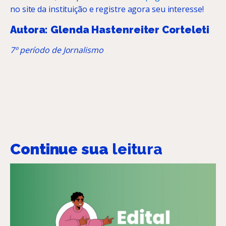
no site da instituição e registre agora seu interesse!
Autora: Glenda Hastenreiter Corteleti
7º período de Jornalismo
Continue sua
leitura