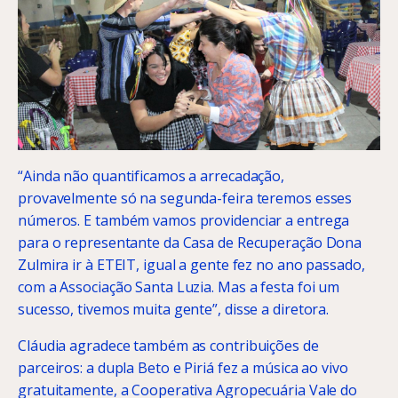
“Ainda não quantificamos a arrecadação,
provavelmente só na segunda-feira teremos esses
números. E também vamos providenciar a entrega
para o representante da Casa de Recuperação Dona
Zulmira ir à ETEIT, igual a gente fez no ano passado,
com a Associação Santa Luzia. Mas a festa foi um
sucesso, tivemos muita gente”, disse a diretora.
Cláudia agradece também as contribuições de
parceiros: a dupla Beto e Piriá fez a música ao vivo
gratuitamente, a Cooperativa Agropecuária Vale do