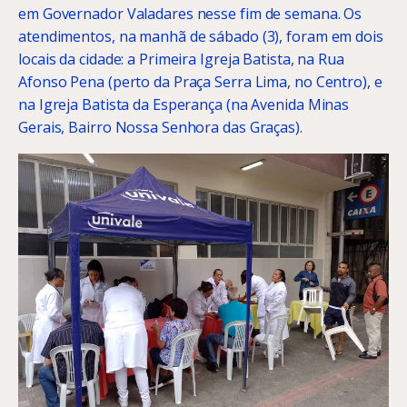
em Governador Valadares nesse fim de semana. Os
atendimentos, na manhã de sábado (3), foram em dois
locais da cidade: a Primeira Igreja Batista, na Rua
Afonso Pena (perto da Praça Serra Lima, no Centro), e
na Igreja Batista da Esperança (na Avenida Minas
Gerais, Bairro Nossa Senhora das Graças).