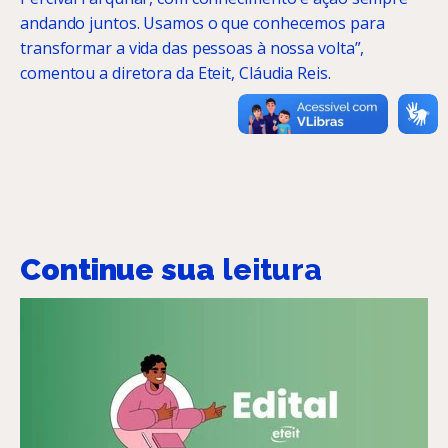
andando juntos. Usamos o que conhecemos para
transformar a vida das pessoas à nossa volta”,
comentou a diretora da Eteit, Cláudia Reis.
Continue sua
leitura