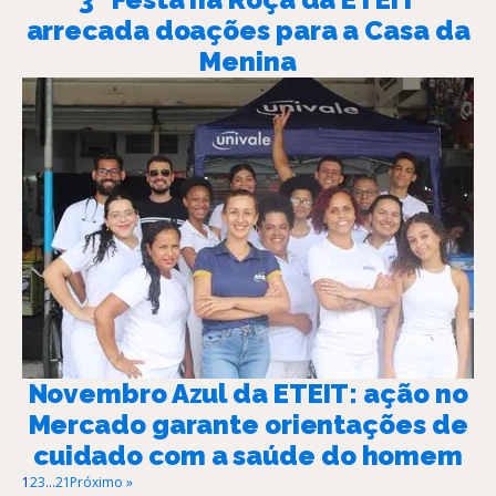
arrecada doações para a Casa da
Menina
Novembro Azul da ETEIT: ação no
Mercado garante orientações de
cuidado com a saúde do homem
1
2
3
…
21
Próximo »