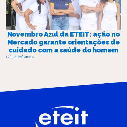
Novembro Azul da ETEIT: ação no
Mercado garante orientações de
cuidado com a saúde do homem
1
2
3
…
21
Próximo »