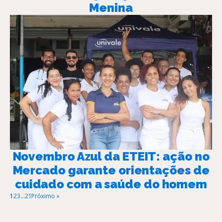
Menina
Novembro Azul da ETEIT: ação no
Mercado garante orientações de
cuidado com a saúde do homem
1
2
3
…
21
Próximo »