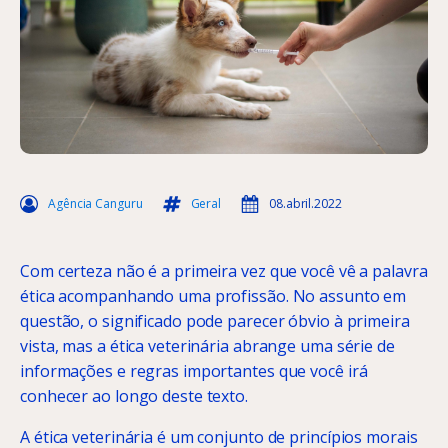
Agência Canguru
Geral
08.abril.2022
Com certeza não é a primeira vez que você vê a palavra
ética acompanhando uma profissão. No assunto em
questão, o significado pode parecer óbvio à primeira
vista, mas a ética veterinária abrange uma série de
informações e regras importantes que você irá
conhecer ao longo deste texto.
A ética veterinária é um conjunto de princípios morais