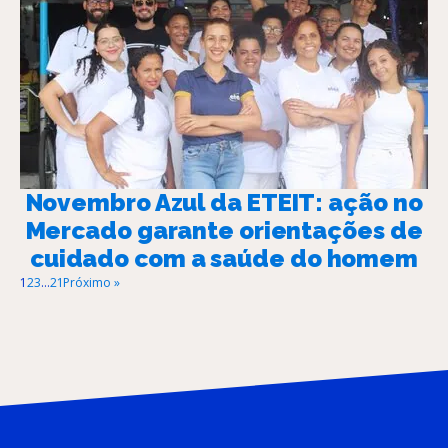
Novembro Azul da ETEIT: ação no
Mercado garante orientações de
cuidado com a saúde do homem
1
2
3
…
21
Próximo »