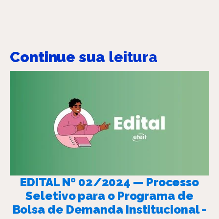
Continue sua
leitura
EDITAL Nº 02/2024 — Processo
Seletivo para o Programa de
Bolsa de Demanda Institucional -