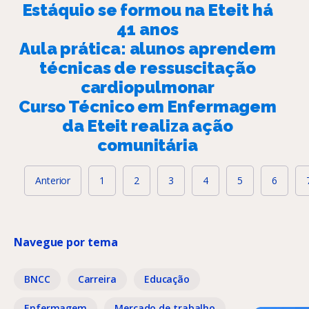
Estáquio se formou na Eteit há
41 anos
Aula prática: alunos aprendem
técnicas de ressuscitação
cardiopulmonar
Curso Técnico em Enfermagem
da Eteit realiza ação
comunitária
Anterior
1
2
3
4
5
6
Navegue por tema
BNCC
Carreira
Educação
Enfermagem
Mercado de trabalho